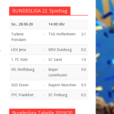
BUNDESLIGA 22. Spieltag
So., 28.06.20
14.00 Uhr
Turbine
-
TSG Hoffenheim
2:1
Potsdam
→
USV Jena
-
MSV Duisburg
0:2
1. FC Köln
-
SC Sand
1:0
VfL Wolfsburg
-
Bayer
5:0
Leverkusen
SGS Essen
-
Bayern München
0:3
FFC Frankfurt
-
SC Freiburg
0:2
Bundesliga Tabelle 2019/20