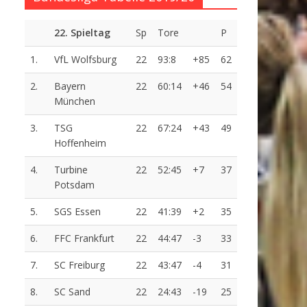
22. Spieltag
Sp
Tore
P
1.
VfL Wolfsburg
22
93:8
+85
62
2.
Bayern
22
60:14
+46
54
München
3.
TSG
22
67:24
+43
49
Hoffenheim
4.
Turbine
22
52:45
+7
37
Potsdam
5.
SGS Essen
22
41:39
+2
35
6.
FFC Frankfurt
22
44:47
-3
33
7.
SC Freiburg
22
43:47
-4
31
8.
SC Sand
22
24:43
-19
25