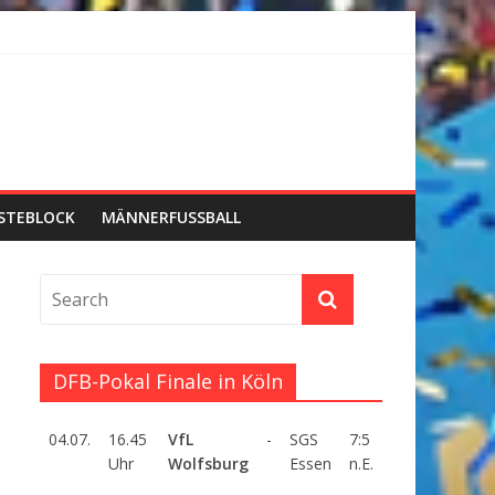
STEBLOCK
MÄNNERFUSSBALL
DFB-Pokal Finale in Köln
04.07.
16.45
VfL
-
SGS
7:5
Uhr
Wolfsburg
Essen
n.E.