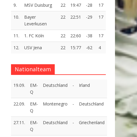
9.
MSV Duisburg
22
19:47
-28
17
10.
Bayer
22
22:51
-29
17
Leverkusen
11.
1. FC Köln
22
22:60
-38
17
12.
USV Jena
22
15:77
-62
4
Nationalteam
19.09.
EM-
Deutschland
-
Irland
Q
22.09.
EM-
Montenegro
-
Deutschland
Q
27.11.
EM-
Deutschland
-
Griechenland
Q