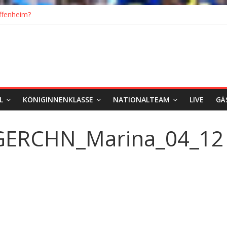
ffenheim?
ick
eiten: Blick zurück und nach vorn
ch Wolfsburg
eister, Köln geht mit Jena in Liga zwei
L
KÖNIGINNENKLASSE
NATIONALTEAM
LIVE
GÄ
GERCHN_Marina_04_12