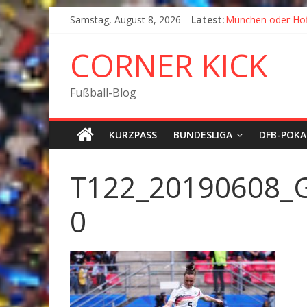
Samstag, August 8, 2026
Latest:
München oder Ho
Goodbye Corner K
Fußball in Coronaz
CORNER KICK
Der Pokal geht na
München wird Vizem
Fußball-Blog
KURZPASS
BUNDESLIGA
DFB-POKA
T122_20190608_
0