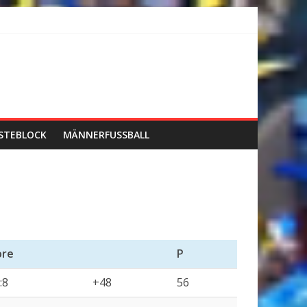
STEBLOCK
MÄNNERFUSSBALL
ore
P
:8
+48
56