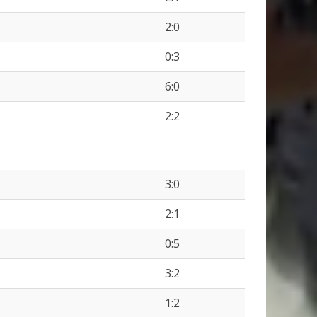
2:0
0:3
6:0
2:2
3:0
2:1
0:5
3:2
1:2