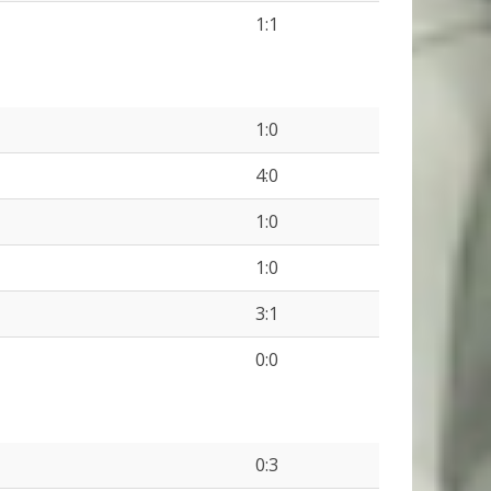
1:1
1:0
4:0
1:0
1:0
3:1
0:0
0:3