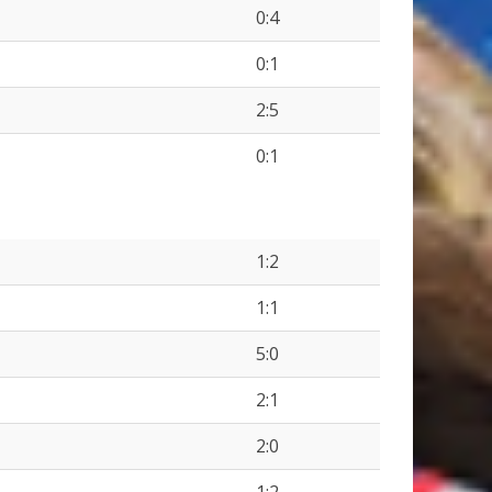
0:4
0:1
2:5
0:1
1:2
1:1
5:0
2:1
2:0