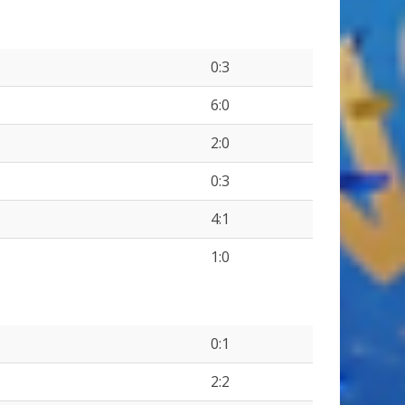
0:3
6:0
2:0
0:3
4:1
1:0
0:1
2:2