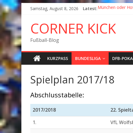
Samstag, August 8, 2026
Latest:
München oder Ho
Goodbye Corner K
Fußball in Coronaz
CORNER KICK
Der Pokal geht na
München wird Vizem
Fußball-Blog
KURZPASS
BUNDESLIGA
DFB-POKA
Spielplan 2017/18
Abschlusstabelle:
2017/2018
22. Spielt
1.
VfL Wolfs