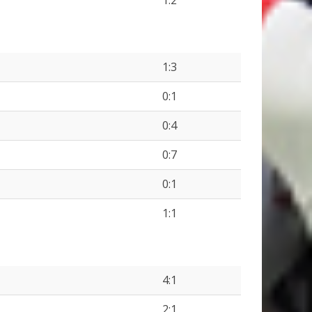
1:2
1:3
0:1
0:4
0:7
0:1
1:1
4:1
2:1