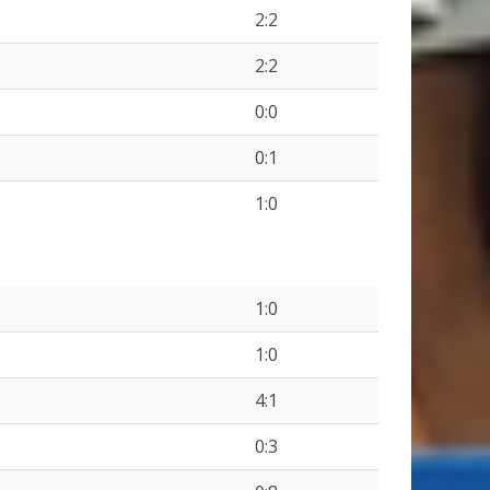
2:2
2:2
0:0
0:1
1:0
1:0
1:0
4:1
0:3