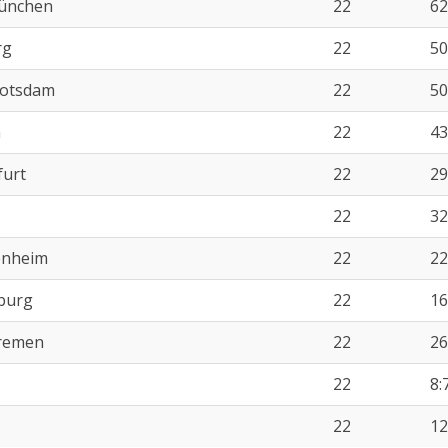
ünchen
22
62
rg
22
50
Potsdam
22
50
n
22
43
furt
22
29
22
32
enheim
22
22
burg
22
16
remen
22
26
22
8:
22
12