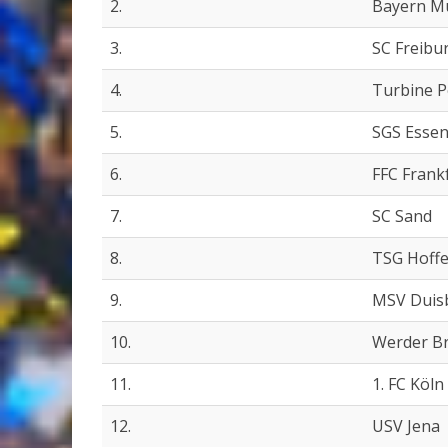
2.
Bayern M
3.
SC Freibu
4.
Turbine 
5.
SGS Esse
6.
FFC Frank
7.
SC Sand
8.
TSG Hoff
9.
MSV Duis
10.
Werder B
11.
1. FC Köln
12.
USV Jena