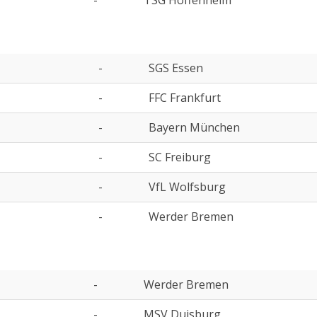
-
TSG Hoffenheim
-
SGS Essen
-
FFC Frankfurt
-
Bayern München
-
SC Freiburg
-
VfL Wolfsburg
-
Werder Bremen
-
Werder Bremen
-
MSV Duisburg