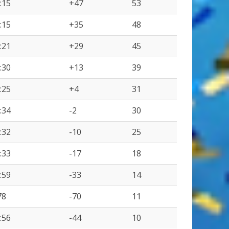
:15
+47
53
:15
+35
48
:21
+29
45
:30
+13
39
:25
+4
31
:34
-2
30
:32
-10
25
:33
-17
18
:59
-33
14
78
-70
11
:56
-44
10