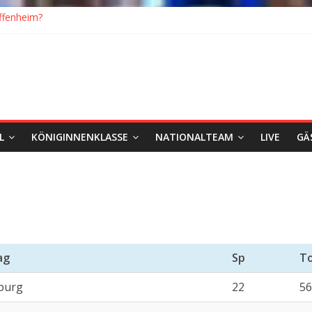
ffenheim?
ick
eiten: Blick zurück und nach vorn
ch Wolfsburg
eister, Köln geht mit Jena in Liga zwei
L
KÖNIGINNENKLASSE
NATIONALTEAM
LIVE
GÄ
ag
Sp
T
burg
22
56