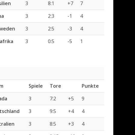
ilien
3
8:1
+7
7
na
3
2:3
-1
4
weden
3
2:5
-3
4
afrika
3
0:5
-5
1
m
Spiele
Tore
Punkte
ada
3
7:2
+5
9
tschland
3
9:5
+4
4
ralien
3
8:5
+3
4