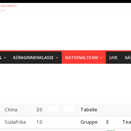
ffenheim?
ick
eiten: Blick zurück und nach vorn
ch Wolfsburg
eister, Köln geht mit Jena in Liga zwei
L
KÖNIGINNENKLASSE
NATIONALTEAM
LIVE
GÄ
China
3:0
Tabelle
Südafrika
1:0
Gruppe
E
Te