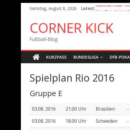
Samstag, August 8, 2026
Latest:
München oder Ho
Goodbye Corner K
Fußball in Coronaz
CORNER KICK
Der Pokal geht na
München wird Vizem
Fußball-Blog
KURZPASS
BUNDESLIGA
DFB-POKA
Spielplan Rio 2016
Gruppe E
03.08. 2016
21.00 Uhr
Brasilien
-
03.08. 2016
18.00 Uhr
Schweden
-