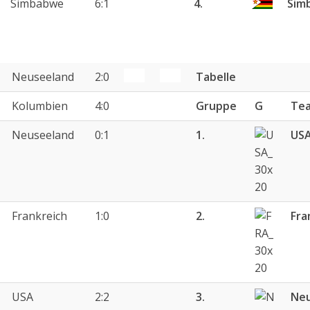
Simbabwe
6:1
4.
Sim
Neuseeland
2:0
Tabelle
Kolumbien
4:0
Gruppe
G
Te
Neuseeland
0:1
1.
US
Frankreich
1:0
2.
Fra
USA
2:2
3.
Neu