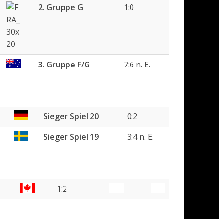
2. Gruppe G
1:0
3. Gruppe F/G
7:6 n. E.
Sieger Spiel 20
0:2
Sieger Spiel 19
3:4 n. E.
1:2