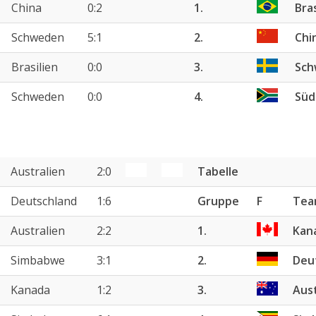
China
0:2
1.
Bras
Schweden
5:1
2.
Chi
Brasilien
0:0
3.
Sch
Schweden
0:0
4.
Süd
Australien
2:0
Tabelle
Deutschland
1:6
Gruppe
F
Tea
Australien
2:2
1.
Kan
Simbabwe
3:1
2.
Deu
Kanada
1:2
3.
Aust