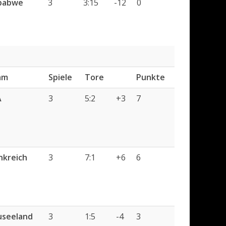
babwe
3
3:15
-12
0
am
Spiele
Tore
Punkte
A
3
5:2
+3
7
nkreich
3
7:1
+6
6
seeland
3
1:5
-4
3