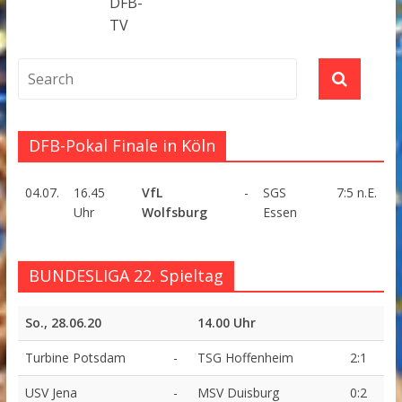
DFB-
TV
DFB-Pokal Finale in Köln
04.07.
16.45
VfL
-
SGS
7:5 n.E.
Uhr
Wolfsburg
Essen
BUNDESLIGA 22. Spieltag
So., 28.06.20
14.00 Uhr
Turbine Potsdam
-
TSG Hoffenheim
2:1
USV Jena
-
MSV Duisburg
0:2