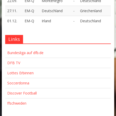
22.09.
EM-Q
Montenegro
-
Deutschland
27.11.
EM-Q
Deutschland
-
Griechenland
01.12.
EM-Q
Irland
-
Deutschland
Links
Bundesliga auf dfb.de
DFB TV
Lottes Erbinnen
Soccerdonna
Discover Football
ffschweden