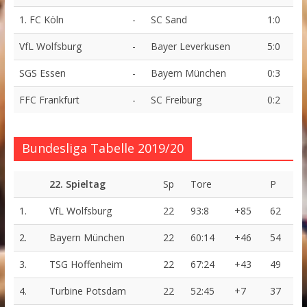
1. FC Köln
-
SC Sand
1:0
VfL Wolfsburg
-
Bayer Leverkusen
5:0
SGS Essen
-
Bayern München
0:3
FFC Frankfurt
-
SC Freiburg
0:2
Bundesliga Tabelle 2019/20
22. Spieltag
Sp
Tore
P
1.
VfL Wolfsburg
22
93:8
+85
62
2.
Bayern München
22
60:14
+46
54
3.
TSG Hoffenheim
22
67:24
+43
49
4.
Turbine Potsdam
22
52:45
+7
37