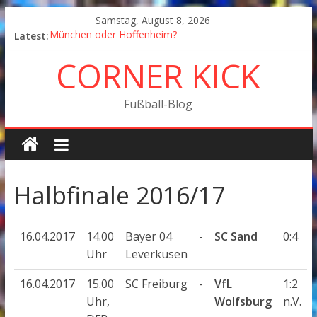
Samstag, August 8, 2026
Latest:
München oder Hoffenheim?
Goodbye Corner Kick
CORNER KICK
Fußball in Coronazeiten: Blick zurück und nach vorn
Der Pokal geht nach Wolfsburg
München wird Vizemeister, Köln geht mit Jena in Liga
Fußball-Blog
zwei
Halbfinale 2016/17
16.04.2017
14.00
Bayer 04
-
SC Sand
0:4
Uhr
Leverkusen
16.04.2017
15.00
SC Freiburg
-
VfL
1:2
Uhr,
Wolfsburg
n.V.