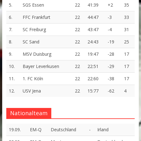
5.
SGS Essen
22
41:39
+2
35
6.
FFC Frankfurt
22
44:47
-3
33
7.
SC Freiburg
22
43:47
-4
31
8.
SC Sand
22
24:43
-19
25
9.
MSV Duisburg
22
19:47
-28
17
10.
Bayer Leverkusen
22
22:51
-29
17
11.
1. FC Köln
22
22:60
-38
17
12.
USV Jena
22
15:77
-62
4
Nationalteam
19.09.
EM-Q
Deutschland
-
Irland