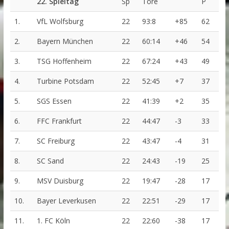
22. Spieltag
Sp
Tore
P
1.
VfL Wolfsburg
22
93:8
+85
62
2.
Bayern München
22
60:14
+46
54
3.
TSG Hoffenheim
22
67:24
+43
49
4.
Turbine Potsdam
22
52:45
+7
37
5.
SGS Essen
22
41:39
+2
35
6.
FFC Frankfurt
22
44:47
-3
33
7.
SC Freiburg
22
43:47
-4
31
8.
SC Sand
22
24:43
-19
25
9.
MSV Duisburg
22
19:47
-28
17
10.
Bayer Leverkusen
22
22:51
-29
17
11.
1. FC Köln
22
22:60
-38
17