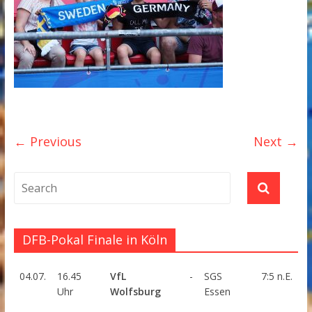
← Previous
Next →
DFB-Pokal Finale in Köln
04.07.
16.45
VfL
-
SGS
7:5 n.E.
Uhr
Wolfsburg
Essen