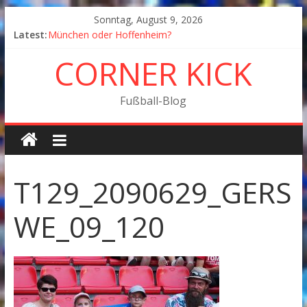
Sonntag, August 9, 2026
Latest:
München oder Hoffenheim?
Goodbye Corner Kick
CORNER KICK
Fußball in Coronazeiten: Blick zurück und nach vorn
Der Pokal geht nach Wolfsburg
München wird Vizemeister, Köln geht mit Jena in Liga
Fußball-Blog
zwei
T129_2090629_GERS
WE_09_120