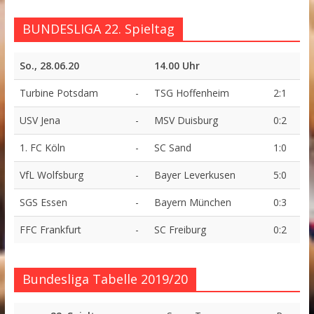
BUNDESLIGA 22. Spieltag
So., 28.06.20
14.00 Uhr
Turbine Potsdam
-
TSG Hoffenheim
2:1
USV Jena
-
MSV Duisburg
0:2
1. FC Köln
-
SC Sand
1:0
VfL Wolfsburg
-
Bayer Leverkusen
5:0
SGS Essen
-
Bayern München
0:3
FFC Frankfurt
-
SC Freiburg
0:2
Bundesliga Tabelle 2019/20