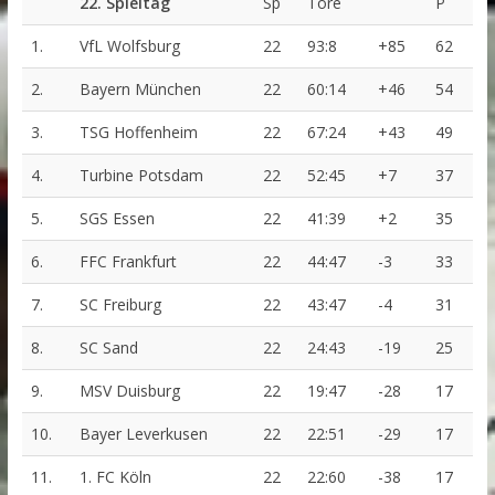
22. Spieltag
Sp
Tore
P
1.
VfL Wolfsburg
22
93:8
+85
62
2.
Bayern München
22
60:14
+46
54
3.
TSG Hoffenheim
22
67:24
+43
49
4.
Turbine Potsdam
22
52:45
+7
37
5.
SGS Essen
22
41:39
+2
35
6.
FFC Frankfurt
22
44:47
-3
33
7.
SC Freiburg
22
43:47
-4
31
8.
SC Sand
22
24:43
-19
25
9.
MSV Duisburg
22
19:47
-28
17
10.
Bayer Leverkusen
22
22:51
-29
17
11.
1. FC Köln
22
22:60
-38
17