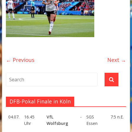
← Previous
Next →
DFB-Pokal Finale in Köln
04.07.
16.45
VfL
-
SGS
7:5 n.E.
Uhr
Wolfsburg
Essen