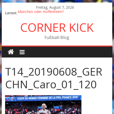
Freitag, August 7, 2026
München oder Hoffenheim?
Latest:
Goodbye Corner Kick
CORNER KICK
Fußball in Coronazeiten: Blick zurück und nach vorn
Der Pokal geht nach Wolfsburg
München wird Vizemeister, Köln geht mit Jena in Liga
Fußball-Blog
zwei
T14_20190608_GER
CHN_Caro_01_120