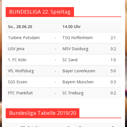
BUNDESLIGA 22. Spieltag
So., 28.06.20
14.00 Uhr
Turbine Potsdam
-
TSG Hoffenheim
2:1
USV Jena
-
MSV Duisburg
0:2
1. FC Köln
-
SC Sand
1:0
VfL Wolfsburg
-
Bayer Leverkusen
5:0
SGS Essen
-
Bayern München
0:3
FFC Frankfurt
-
SC Freiburg
0:2
Bundesliga Tabelle 2019/20