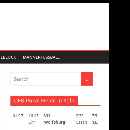
TEBLOCK
MÄNNERFUSSBALL
DFB-Pokal Finale in Köln
04.07.
16.45
VfL
-
SGS
7:5
Uhr
Wolfsburg
Essen
n.E.