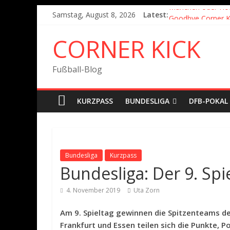
München oder Ho
Samstag, August 8, 2026
Latest:
Goodbye Corner K
Fußball in Coronaz
CORNER KICK
Der Pokal geht na
München wird Vizem
Fußball-Blog
KURZPASS
BUNDESLIGA
DFB-POKAL
Bundesliga
Kurzpass
Bundesliga: Der 9. Spi
4. November 2019
Uta Zorn
Am 9. Spieltag gewinnen die Spitzenteams de
Frankfurt und Essen teilen sich die Punkte, 