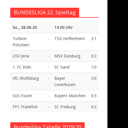
BUNDESLIGA 22. Spieltag
So., 28.06.20
14.00 Uhr
Turbine
-
TSG Hoffenheim
2:1
Potsdam
USV Jena
-
MSV Duisburg
0:2
1. FC Köln
-
SC Sand
1:0
VfL Wolfsburg
-
Bayer
5:0
Leverkusen
SGS Essen
-
Bayern München
0:3
FFC Frankfurt
-
SC Freiburg
0:2
Bundesliga Tabelle 2019/20