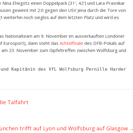
 Nina Ehegötz einen Doppelpack (31′, 42′) und Lara Prasnikar
rkusen gewinnt mit 2:0 gegen den USV Jena durch die Tore von
egt weiterhin noch sieglos auf dem letzten Platz und wird es
t das Nationalteam am 9. November im ausverkauften Londoner
uf Eurosport), dann steht das
Achtelfinale
des DFB-Pokals auf
 am 23. November zum Gipfeltreffen zwischen Wolfsburg und
 und Kapitänin des VfL Wolfsburg Pernille Harder
ie Talfahrt
ünchen trifft auf Lyon und Wolfsburg auf Glasgow