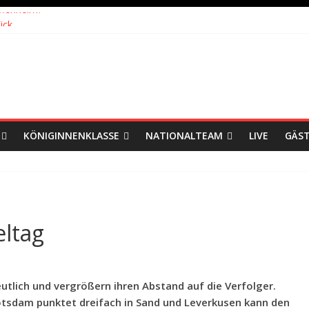
ffenheim?
ick
eiten: Blick zurück und nach vorn
ch Wolfsburg
eister, Köln geht mit Jena in Liga zwei
KÖNIGINNENKLASSE
NATIONALTEAM
LIVE
GÄS
eltag
utlich und vergrößern ihren Abstand auf die Verfolger.
Potsdam punktet dreifach in Sand und Leverkusen kann den