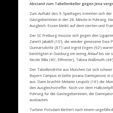
Abstand zum Tabellenkeller gegen Jena verg
Zum Auftakt des 9. Spieltages trennten sich der
Gastgeberinnen in der 28. Minute in Führung. Na
Ausgleich. Essen bleibt auf dem vierten und Fran
Der SC Freiburg musste sich gegen den Ligapri
Zanett Jakabfi (10′), die wieder genesene Ewa Paj
Gunnarsdottir (87′) und Ingrid Engen (92′) ware
benötigten in Duisburg ein wenig Anlauf bis sie 
Nicole Billa (40′, Elfmeter), Tabea Waßmuth (44′
Der Tabellendritte aus München tat sich schwer
Bayern Campus erzielte Jovana Damnjanovic in de
aus. Dann brachte Melanie Leupolz (16′) die Mün
den Ausgleichstreffer. Noch vor dem Halbzeitpfi
Führung für die Gastegeberinnen, die Damnjanov
ausbauten.
Turbine Potsdam klettert nach einem ungefährde