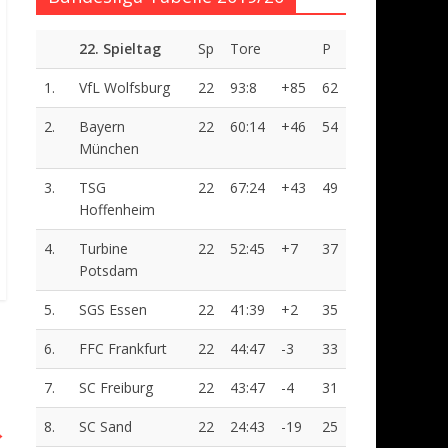
22. Spieltag
Sp
Tore
P
1.
VfL Wolfsburg
22
93:8
+85
62
2.
Bayern
22
60:14
+46
54
München
3.
TSG
22
67:24
+43
49
Hoffenheim
4.
Turbine
22
52:45
+7
37
Potsdam
5.
SGS Essen
22
41:39
+2
35
6.
FFC Frankfurt
22
44:47
-3
33
7.
SC Freiburg
22
43:47
-4
31
8.
SC Sand
22
24:43
-19
25
→