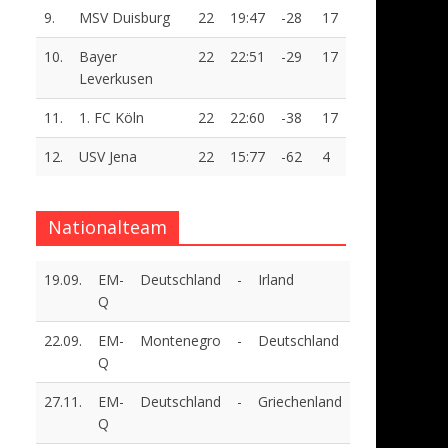
9.
MSV Duisburg
22
19:47
-28
17
10.
Bayer
22
22:51
-29
17
Leverkusen
11.
1. FC Köln
22
22:60
-38
17
12.
USV Jena
22
15:77
-62
4
Nationalteam
19.09.
EM-
Deutschland
-
Irland
Q
22.09.
EM-
Montenegro
-
Deutschland
Q
27.11.
EM-
Deutschland
-
Griechenland
Q