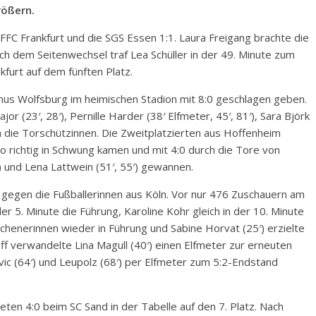
rößern.
 FFC Frankfurt und die SGS Essen 1:1. Laura Freigang brachte die
ch dem Seitenwechsel traf Lea Schüller in der 49. Minute zum
kfurt auf dem fünften Platz.
mus Wolfsburg im heimischen Stadion mit 8:0 geschlagen geben.
or (23′, 28′), Pernille Harder (38′ Elfmeter, 45′, 81′), Sara Björk
n die Torschützinnen. Die Zweitplatzierten aus Hoffenheim
so richtig in Schwung kamen und mit 4:0 durch die Tore von
) und Lena Lattwein (51′, 55′) gewannen.
 gegen die Fußballerinnen aus Köln. Vor nur 476 Zuschauern am
r 5. Minute die Führung, Karoline Kohr gleich in der 10. Minute
chenerinnen wieder in Führung und Sabine Horvat (25′) erzielte
ff verwandelte Lina Magull (40′) einen Elfmeter zur erneuten
ic (64′) und Leupolz (68′) per Elfmeter zum 5:2-Endstand
ten 4:0 beim SC Sand in der Tabelle auf den 7. Platz. Nach