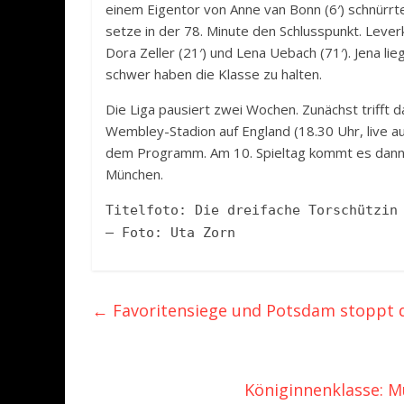
einem Eigentor von Anne van Bonn (6′) schnürrte
setze in der 78. Minute den Schlusspunkt. Leve
Dora Zeller (21′) und Lena Uebach (71′). Jena li
schwer haben die Klasse zu halten.
Die Liga pausiert zwei Wochen. Zunächst triff
Wembley-Stadion auf England (18.30 Uhr, live a
dem Programm. Am 10. Spieltag kommt es dann
München.
Titelfoto: Die dreifache Torschützin
– Foto: Uta Zorn
←
Favoritensiege und Potsdam stoppt d
Königinnenklasse: M