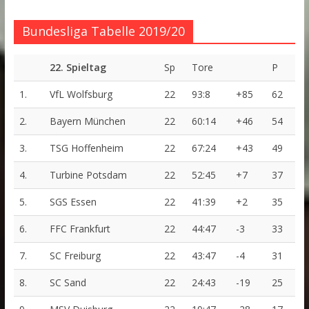
Bundesliga Tabelle 2019/20
22. Spieltag
Sp
Tore
P
1.
VfL Wolfsburg
22
93:8
+85
62
2.
Bayern München
22
60:14
+46
54
3.
TSG Hoffenheim
22
67:24
+43
49
4.
Turbine Potsdam
22
52:45
+7
37
5.
SGS Essen
22
41:39
+2
35
6.
FFC Frankfurt
22
44:47
-3
33
7.
SC Freiburg
22
43:47
-4
31
8.
SC Sand
22
24:43
-19
25