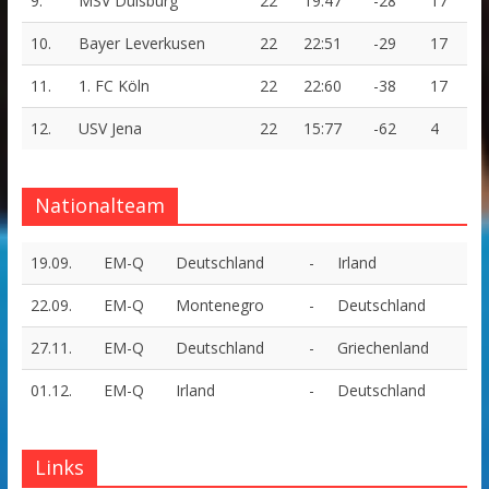
9.
MSV Duisburg
22
19:47
-28
17
10.
Bayer Leverkusen
22
22:51
-29
17
11.
1. FC Köln
22
22:60
-38
17
12.
USV Jena
22
15:77
-62
4
Nationalteam
19.09.
EM-Q
Deutschland
-
Irland
22.09.
EM-Q
Montenegro
-
Deutschland
27.11.
EM-Q
Deutschland
-
Griechenland
01.12.
EM-Q
Irland
-
Deutschland
Links