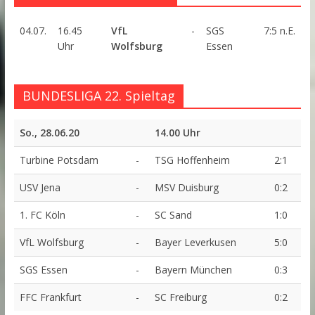
04.07.
16.45
VfL
-
SGS
7:5 n.E.
Uhr
Wolfsburg
Essen
BUNDESLIGA 22. Spieltag
So., 28.06.20
14.00 Uhr
Turbine Potsdam
-
TSG Hoffenheim
2:1
USV Jena
-
MSV Duisburg
0:2
1. FC Köln
-
SC Sand
1:0
VfL Wolfsburg
-
Bayer Leverkusen
5:0
SGS Essen
-
Bayern München
0:3
FFC Frankfurt
-
SC Freiburg
0:2