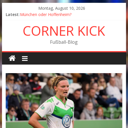
Montag, August 10, 2026
Latest:
München oder Hoffenheim?
Goodbye Corner Kick
CORNER KICK
Fußball in Coronazeiten: Blick zurück und nach vorn
Der Pokal geht nach Wolfsburg
München wird Vizemeister, Köln geht mit Jena in Liga
Fußball-Blog
zwei