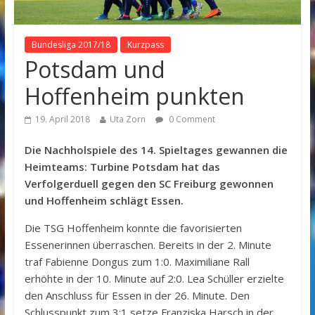
Bundesliga 2017/18
Kurzpass
Potsdam und
Hoffenheim punkten
19. April 2018
Uta Zorn
0 Comment
Die Nachholspiele des 14. Spieltages gewannen die
Heimteams: Turbine Potsdam hat das
Verfolgerduell gegen den SC Freiburg gewonnen
und Hoffenheim schlägt Essen.
Die TSG Hoffenheim konnte die favorisierten
Essenerinnen überraschen. Bereits in der 2. Minute
traf Fabienne Dongus zum 1:0. Maximiliane Rall
erhöhte in der 10. Minute auf 2:0. Lea Schüller erzielte
den Anschluss für Essen in der 26. Minute. Den
Schlusspunkt zum 3:1 setze Franziska Harsch in der