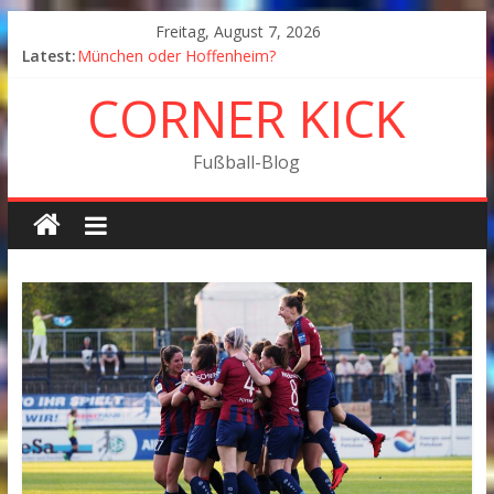
Freitag, August 7, 2026
Latest:
München oder Hoffenheim?
Goodbye Corner Kick
CORNER KICK
Fußball in Coronazeiten: Blick zurück und nach vorn
Der Pokal geht nach Wolfsburg
München wird Vizemeister, Köln geht mit Jena in Liga
Fußball-Blog
zwei