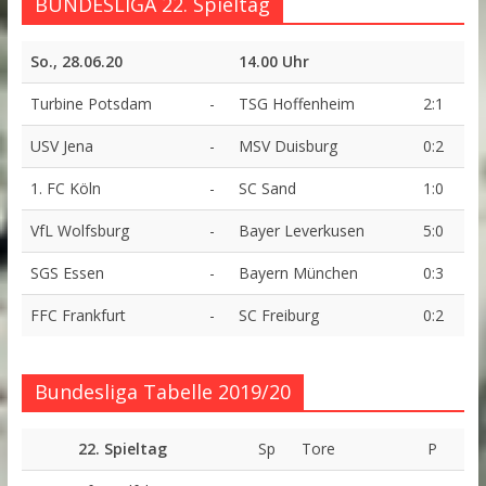
BUNDESLIGA 22. Spieltag
So., 28.06.20
14.00 Uhr
Turbine Potsdam
-
TSG Hoffenheim
2:1
USV Jena
-
MSV Duisburg
0:2
1. FC Köln
-
SC Sand
1:0
VfL Wolfsburg
-
Bayer Leverkusen
5:0
SGS Essen
-
Bayern München
0:3
FFC Frankfurt
-
SC Freiburg
0:2
Bundesliga Tabelle 2019/20
22. Spieltag
Sp
Tore
P