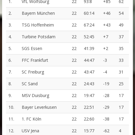
1.
VfL Wolfsburg
22
93:8
+85
62
2.
Bayern München
22
60:14
+46
54
3.
TSG Hoffenheim
22
67:24
+43
49
4.
Turbine Potsdam
22
52:45
+7
37
5.
SGS Essen
22
41:39
+2
35
6.
FFC Frankfurt
22
44:47
-3
33
7.
SC Freiburg
22
43:47
-4
31
8.
SC Sand
22
24:43
-19
25
9.
MSV Duisburg
22
19:47
-28
17
10.
Bayer Leverkusen
22
22:51
-29
17
11.
1. FC Köln
22
22:60
-38
17
12.
USV Jena
22
15:77
-62
4