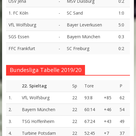
USV Jena
-
MSV Duisburg
0:2
1. FC Köln
-
SC Sand
1:0
VfL Wolfsburg
-
Bayer Leverkusen
5:0
SGS Essen
-
Bayern München
0:3
FFC Frankfurt
-
SC Freiburg
0:2
Bundesliga Tabelle 2019/20
22. Spieltag
Sp
Tore
P
1.
VfL Wolfsburg
22
93:8
+85
62
2.
Bayern München
22
60:14
+46
54
3.
TSG Hoffenheim
22
67:24
+43
49
4.
Turbine Potsdam
22
52:45
+7
37