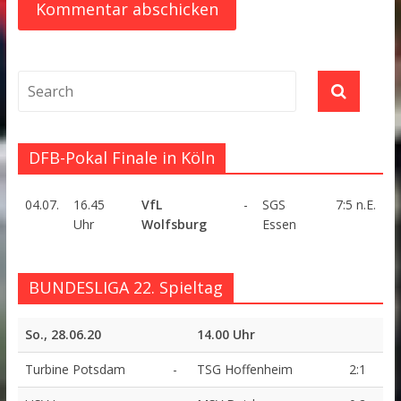
DFB-Pokal Finale in Köln
04.07.
16.45
VfL
-
SGS
7:5 n.E.
Uhr
Wolfsburg
Essen
BUNDESLIGA 22. Spieltag
So., 28.06.20
14.00 Uhr
Turbine Potsdam
-
TSG Hoffenheim
2:1