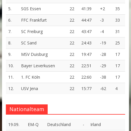
5.
SGS Essen
22
41:39
+2
35
6.
FFC Frankfurt
22
44:47
-3
33
7.
SC Freiburg
22
43:47
-4
31
8.
SC Sand
22
24:43
-19
25
9.
MSV Duisburg
22
19:47
-28
17
10.
Bayer Leverkusen
22
22:51
-29
17
11.
1. FC Köln
22
22:60
-38
17
12.
USV Jena
22
15:77
-62
4
Nationalteam
19.09.
EM-Q
Deutschland
-
Irland