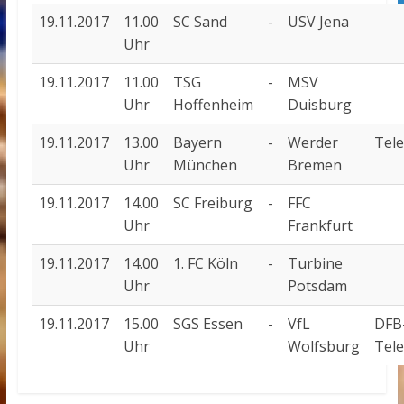
19.11.2017
11.00
SC Sand
-
USV Jena
Uhr
19.11.2017
11.00
TSG
-
MSV
Uhr
Hoffenheim
Duisburg
19.11.2017
13.00
Bayern
-
Werder
Tel
Uhr
München
Bremen
19.11.2017
14.00
SC Freiburg
-
FFC
Uhr
Frankfurt
19.11.2017
14.00
1. FC Köln
-
Turbine
Uhr
Potsdam
19.11.2017
15.00
SGS Essen
-
VfL
DFB
Uhr
Wolfsburg
Tel