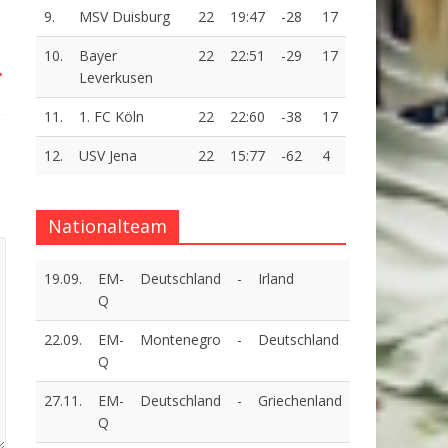
9.
MSV Duisburg
22
19:47
-28
17
10.
Bayer
22
22:51
-29
17
→
Leverkusen
11.
1. FC Köln
22
22:60
-38
17
12.
USV Jena
22
15:77
-62
4
Nationalteam
19.09.
EM-
Deutschland
-
Irland
Q
22.09.
EM-
Montenegro
-
Deutschland
Q
27.11.
EM-
Deutschland
-
Griechenland
Q