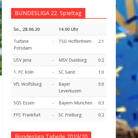
BUNDESLIGA 22. Spieltag
So., 28.06.20
14.00 Uhr
Turbine
-
TSG Hoffenheim
2:1
Potsdam
USV Jena
-
MSV Duisburg
0:2
1. FC Köln
-
SC Sand
1:0
VfL Wolfsburg
-
Bayer
5:0
Leverkusen
SGS Essen
-
Bayern München
0:3
FFC Frankfurt
-
SC Freiburg
0:2
Bundesliga Tabelle 2019/20