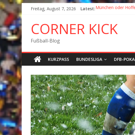
Freitag, August 7, 2026
Latest:
München oder Hoff
Goodbye Corner Kic
Fußball in Coronazei
CORNER KICK
Der Pokal geht nac
München wird Vizeme
Fußball-Blog
KURZPASS
BUNDESLIGA
DFB-POKA