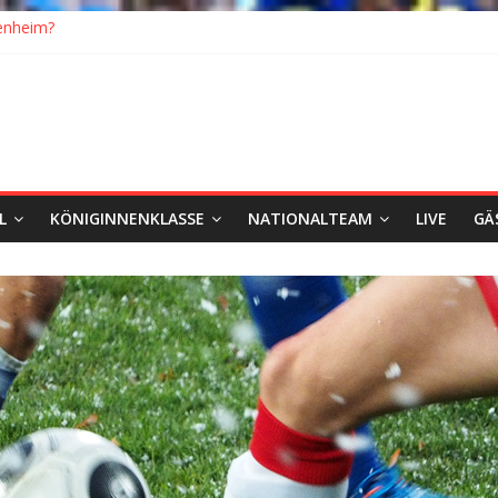
enheim?
k
ten: Blick zurück und nach vorn
h Wolfsburg
ister, Köln geht mit Jena in Liga zwei
L
KÖNIGINNENKLASSE
NATIONALTEAM
LIVE
GÄ