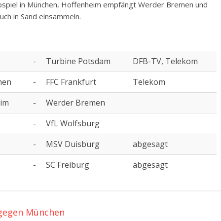
opspiel in München, Hoffenheim empfängt Werder Bremen und
auch in Sand einsammeln.
-
Turbine Potsdam
DFB-TV, Telekom
hen
-
FFC Frankfurt
Telekom
eim
-
Werder Bremen
-
VfL Wolfsburg
-
MSV Duisburg
abgesagt
-
SC Freiburg
abgesagt
 gegen München