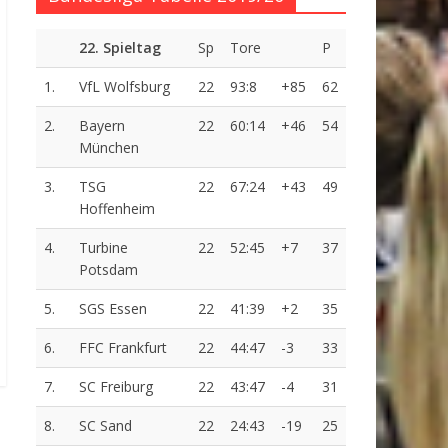
22. Spieltag
Sp
Tore
P
1.
VfL Wolfsburg
22
93:8
+85
62
2.
Bayern
22
60:14
+46
54
München
3.
TSG
22
67:24
+43
49
Hoffenheim
4.
Turbine
22
52:45
+7
37
Potsdam
5.
SGS Essen
22
41:39
+2
35
6.
FFC Frankfurt
22
44:47
-3
33
7.
SC Freiburg
22
43:47
-4
31
8.
SC Sand
22
24:43
-19
25