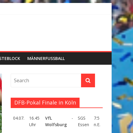
STEBLOCK
MÄNNERFUSSBALL
DFB-Pokal Finale in Köln
04.07.
16.45
VfL
-
SGS
7:5
Uhr
Wolfsburg
Essen
n.E.