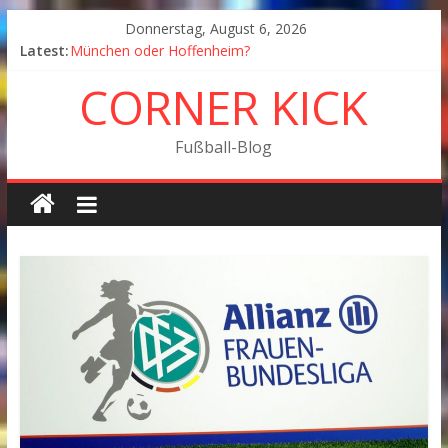
Donnerstag, August 6, 2026
Latest:
München oder Hoffenheim?
Goodbye Corner Kick
CORNER KICK
Fußball in Coronazeiten: Blick zurück und nach vorn
Der Pokal geht nach Wolfsburg
München wird Vizemeister, Köln geht mit Jena in Liga
Fußball-Blog
zwei