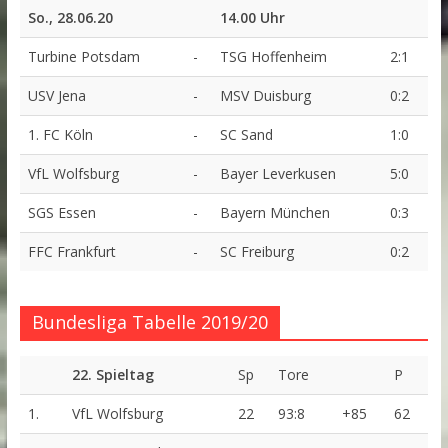
So., 28.06.20
14.00 Uhr
Turbine Potsdam
-
TSG Hoffenheim
2:1
USV Jena
-
MSV Duisburg
0:2
1. FC Köln
-
SC Sand
1:0
VfL Wolfsburg
-
Bayer Leverkusen
5:0
SGS Essen
-
Bayern München
0:3
FFC Frankfurt
-
SC Freiburg
0:2
Bundesliga Tabelle 2019/20
22. Spieltag
Sp
Tore
P
1.
VfL Wolfsburg
22
93:8
+85
62