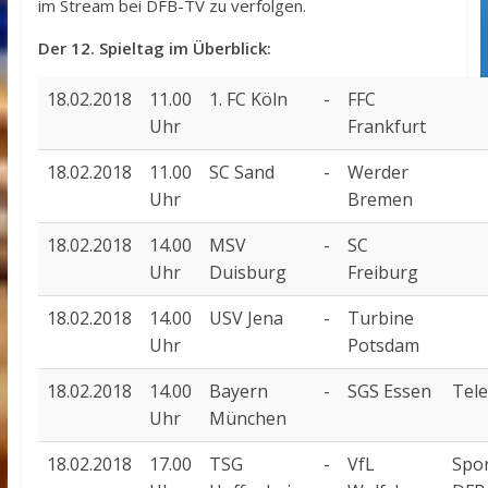
im Stream bei DFB-TV zu verfolgen.
Der 12. Spieltag im Überblick:
18.02.2018
11.00
1. FC Köln
-
FFC
Uhr
Frankfurt
18.02.2018
11.00
SC Sand
-
Werder
Uhr
Bremen
18.02.2018
14.00
MSV
-
SC
Uhr
Duisburg
Freiburg
18.02.2018
14.00
USV Jena
-
Turbine
Uhr
Potsdam
18.02.2018
14.00
Bayern
-
SGS Essen
Tel
Uhr
München
18.02.2018
17.00
TSG
-
VfL
Spor