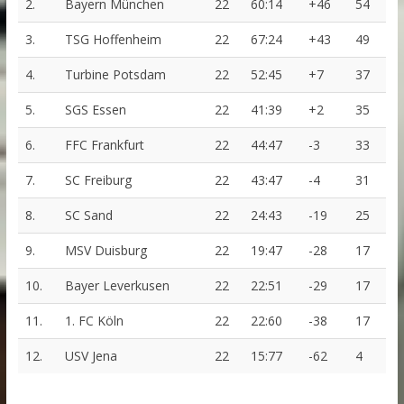
2.
Bayern München
22
60:14
+46
54
3.
TSG Hoffenheim
22
67:24
+43
49
4.
Turbine Potsdam
22
52:45
+7
37
5.
SGS Essen
22
41:39
+2
35
6.
FFC Frankfurt
22
44:47
-3
33
7.
SC Freiburg
22
43:47
-4
31
8.
SC Sand
22
24:43
-19
25
9.
MSV Duisburg
22
19:47
-28
17
10.
Bayer Leverkusen
22
22:51
-29
17
11.
1. FC Köln
22
22:60
-38
17
12.
USV Jena
22
15:77
-62
4