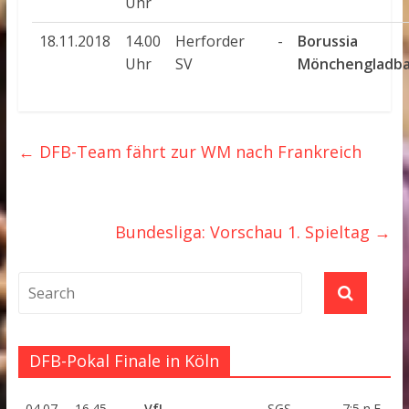
Uhr
18.11.2018
14.00
Herforder
-
Borussia
Uhr
SV
Mönchengladb
←
DFB-Team fährt zur WM nach Frankreich
Bundesliga: Vorschau 1. Spieltag
→
DFB-Pokal Finale in Köln
04.07.
16.45
VfL
-
SGS
7:5 n.E.