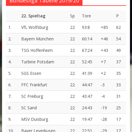
Bundesliga Tabelle 2019/20
22. Spieltag
Sp
Tore
P
1.
VfL Wolfsburg
22
93:8
+85
62
2.
Bayern München
22
60:14
+46
54
3.
TSG Hoffenheim
22
67:24
+43
49
4.
Turbine Potsdam
22
52:45
+7
37
5.
SGS Essen
22
41:39
+2
35
6.
FFC Frankfurt
22
44:47
-3
33
7.
SC Freiburg
22
43:47
-4
31
8.
SC Sand
22
24:43
-19
25
9.
MSV Duisburg
22
19:47
-28
17
10.
Bayer Leverkusen
22
22:51
-29
17