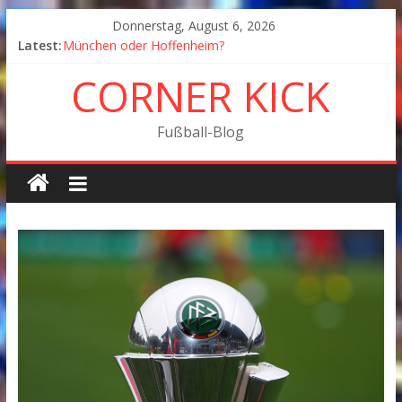
Donnerstag, August 6, 2026
Latest:
München oder Hoffenheim?
Goodbye Corner Kick
CORNER KICK
Fußball in Coronazeiten: Blick zurück und nach vorn
Der Pokal geht nach Wolfsburg
München wird Vizemeister, Köln geht mit Jena in Liga
Fußball-Blog
zwei