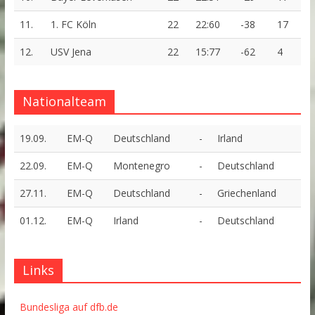
11.
1. FC Köln
22
22:60
-38
17
12.
USV Jena
22
15:77
-62
4
Nationalteam
19.09.
EM-Q
Deutschland
-
Irland
22.09.
EM-Q
Montenegro
-
Deutschland
27.11.
EM-Q
Deutschland
-
Griechenland
01.12.
EM-Q
Irland
-
Deutschland
Links
Bundesliga auf dfb.de