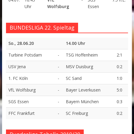
Uhr
Wolfsburg
Essen
BUNDESLIGA 22. Spieltag
So., 28.06.20
14.00 Uhr
Turbine Potsdam
-
TSG Hoffenheim
2:1
USV Jena
-
MSV Duisburg
0:2
1. FC Köln
-
SC Sand
1:0
VfL Wolfsburg
-
Bayer Leverkusen
5:0
SGS Essen
-
Bayern München
0:3
FFC Frankfurt
-
SC Freiburg
0:2