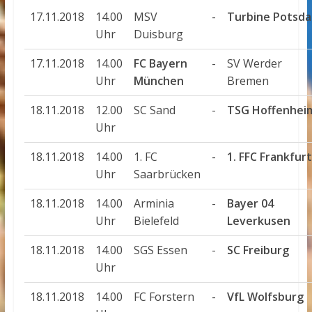
17.11.2018
14.00
MSV
-
Turbine Potsd
Uhr
Duisburg
17.11.2018
14.00
FC Bayern
-
SV Werder
Uhr
München
Bremen
18.11.2018
12.00
SC Sand
-
TSG Hoffenhei
Uhr
18.11.2018
14.00
1. FC
-
1. FFC Frankfurt
Uhr
Saarbrücken
18.11.2018
14.00
Arminia
-
Bayer 04
Uhr
Bielefeld
Leverkusen
18.11.2018
14.00
SGS Essen
-
SC Freiburg
Uhr
18.11.2018
14.00
FC Forstern
-
VfL Wolfsburg