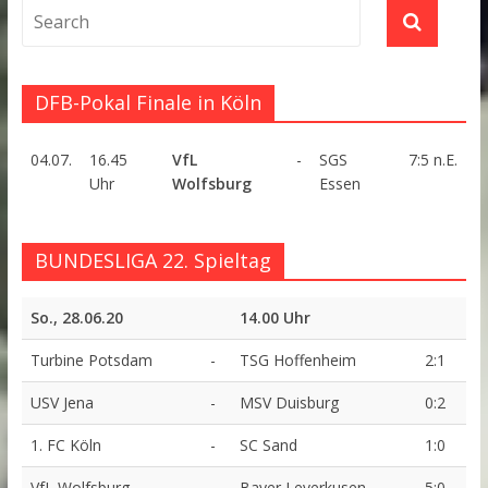
DFB-Pokal Finale in Köln
04.07.
16.45
VfL
-
SGS
7:5 n.E.
Uhr
Wolfsburg
Essen
BUNDESLIGA 22. Spieltag
So., 28.06.20
14.00 Uhr
Turbine Potsdam
-
TSG Hoffenheim
2:1
USV Jena
-
MSV Duisburg
0:2
1. FC Köln
-
SC Sand
1:0
VfL Wolfsburg
-
Bayer Leverkusen
5:0