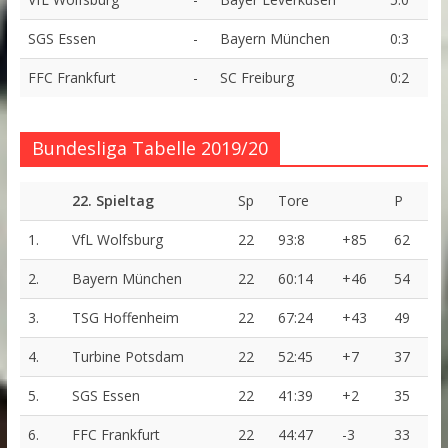
SGS Essen
-
Bayern München
0:3
FFC Frankfurt
-
SC Freiburg
0:2
Bundesliga Tabelle 2019/20
22. Spieltag
Sp
Tore
P
1.
VfL Wolfsburg
22
93:8
+85
62
2.
Bayern München
22
60:14
+46
54
3.
TSG Hoffenheim
22
67:24
+43
49
4.
Turbine Potsdam
22
52:45
+7
37
5.
SGS Essen
22
41:39
+2
35
6.
FFC Frankfurt
22
44:47
-3
33