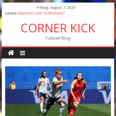
Freitag, August 7, 2026
Latest:
München oder Hoffenheim?
Goodbye Corner Kick
CORNER KICK
Fußball in Coronazeiten: Blick zurück und nach vorn
Der Pokal geht nach Wolfsburg
München wird Vizemeister, Köln geht mit Jena in Liga
Fußball-Blog
zwei