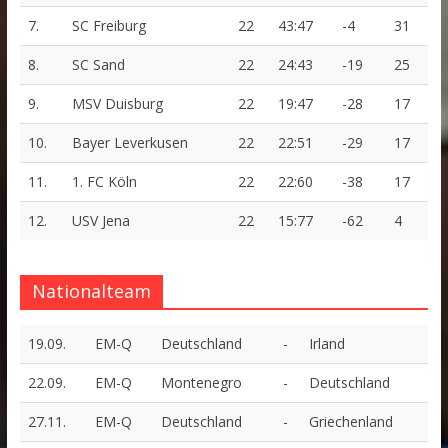
7.
SC Freiburg
22
43:47
-4
31
8.
SC Sand
22
24:43
-19
25
9.
MSV Duisburg
22
19:47
-28
17
10.
Bayer Leverkusen
22
22:51
-29
17
11.
1. FC Köln
22
22:60
-38
17
12.
USV Jena
22
15:77
-62
4
Nationalteam
19.09.
EM-Q
Deutschland
-
Irland
22.09.
EM-Q
Montenegro
-
Deutschland
27.11.
EM-Q
Deutschland
-
Griechenland