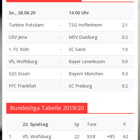
So., 28.06.20
14.00 Uhr
Turbine Potsdam
-
TSG Hoffenheim
2:1
USV Jena
-
MSV Duisburg
0:2
1. FC Köln
-
SC Sand
1:0
VfL Wolfsburg
-
Bayer Leverkusen
5:0
SGS Essen
-
Bayern München
0:3
FFC Frankfurt
-
SC Freiburg
0:2
Bundesliga Tabelle 2019/20
22. Spieltag
Sp
Tore
P
1.
VfL Wolfsburg
22
93:8
+85
62