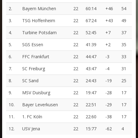
2.
Bayern München
22
60:14
+46
54
3.
TSG Hoffenheim
22
67:24
+43
49
4.
Turbine Potsdam
22
52:45
+7
37
5.
SGS Essen
22
41:39
+2
35
6.
FFC Frankfurt
22
44:47
-3
33
7.
SC Freiburg
22
43:47
-4
31
8.
SC Sand
22
24:43
-19
25
9.
MSV Duisburg
22
19:47
-28
17
10.
Bayer Leverkusen
22
22:51
-29
17
11.
1. FC Köln
22
22:60
-38
17
12.
USV Jena
22
15:77
-62
4