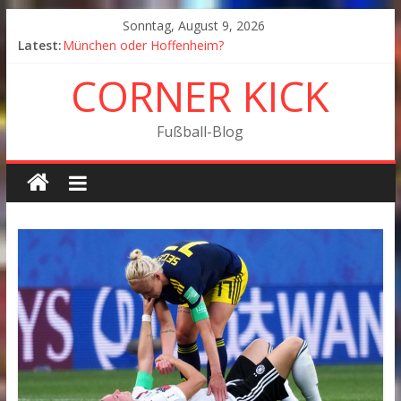
Sonntag, August 9, 2026
Latest:
München oder Hoffenheim?
Goodbye Corner Kick
CORNER KICK
Fußball in Coronazeiten: Blick zurück und nach vorn
Der Pokal geht nach Wolfsburg
München wird Vizemeister, Köln geht mit Jena in Liga
Fußball-Blog
zwei