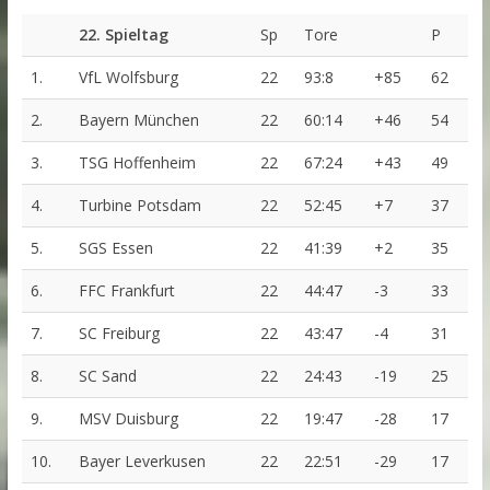
22. Spieltag
Sp
Tore
P
1.
VfL Wolfsburg
22
93:8
+85
62
2.
Bayern München
22
60:14
+46
54
3.
TSG Hoffenheim
22
67:24
+43
49
4.
Turbine Potsdam
22
52:45
+7
37
5.
SGS Essen
22
41:39
+2
35
6.
FFC Frankfurt
22
44:47
-3
33
7.
SC Freiburg
22
43:47
-4
31
8.
SC Sand
22
24:43
-19
25
9.
MSV Duisburg
22
19:47
-28
17
10.
Bayer Leverkusen
22
22:51
-29
17