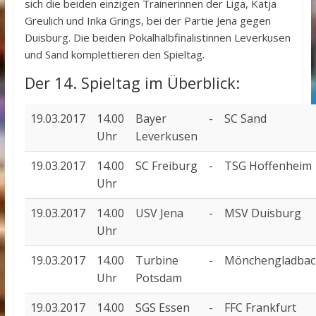
sich die beiden einzigen Trainerinnen der Liga, Katja
Greulich und Inka Grings, bei der Partie Jena gegen
Duisburg. Die beiden Pokalhalbfinalistinnen Leverkusen
und Sand komplettieren den Spieltag.
Der 14. Spieltag im Überblick:
19.03.2017
14.00
Bayer
-
SC Sand
Uhr
Leverkusen
19.03.2017
14.00
SC Freiburg
-
TSG Hoffenheim
Uhr
19.03.2017
14.00
USV Jena
-
MSV Duisburg
Uhr
19.03.2017
14.00
Turbine
-
Mönchengladbac
Uhr
Potsdam
19.03.2017
14.00
SGS Essen
-
FFC Frankfurt