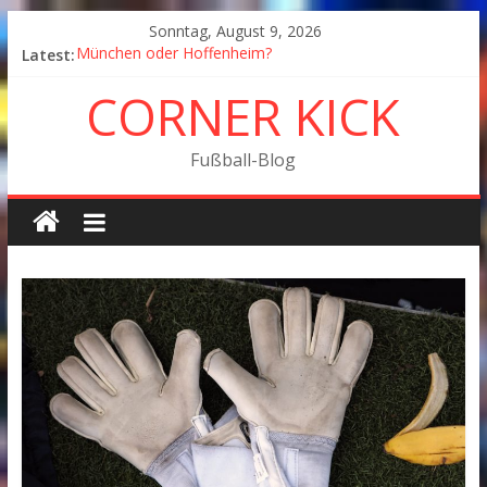
Sonntag, August 9, 2026
Latest:
München oder Hoffenheim?
Goodbye Corner Kick
CORNER KICK
Fußball in Coronazeiten: Blick zurück und nach vorn
Der Pokal geht nach Wolfsburg
München wird Vizemeister, Köln geht mit Jena in Liga
Fußball-Blog
zwei