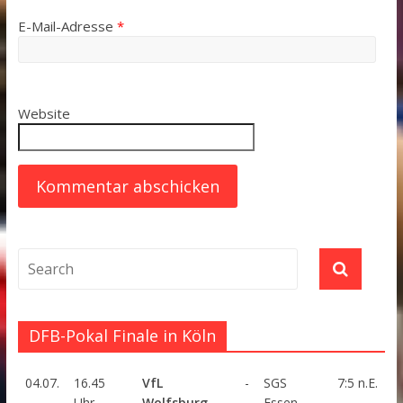
E-Mail-Adresse
*
Website
DFB-Pokal Finale in Köln
04.07.
16.45
VfL
-
SGS
7:5 n.E.
Uhr
Wolfsburg
Essen