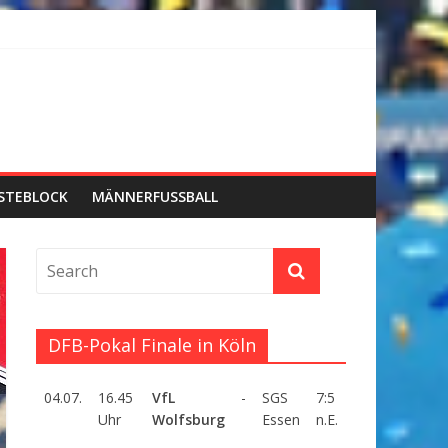
STEBLOCK
MÄNNERFUSSBALL
DFB-Pokal Finale in Köln
04.07.
16.45
VfL
-
SGS
7:5
Uhr
Wolfsburg
Essen
n.E.