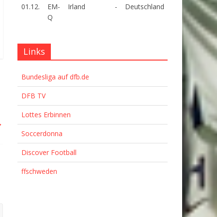
01.12.
EM-
Irland
-
Deutschland
Q
Links
Bundesliga auf dfb.de
DFB TV
Lottes Erbinnen
→
Soccerdonna
Discover Football
ffschweden