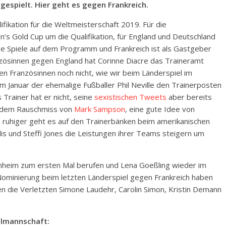
gespielt. Hier geht es gegen Frankreich.
ifikation für die Weltmeisterschaft 2019. Für die
s Gold Cup um die Qualifikation, für England und Deutschland
ge Spiele auf dem Programm und Frankreich ist als Gastgeber
nzösinnen gegen England hat Corinne Diacre das Traineramt
en Französinnen noch nicht, wie wir beim Länderspiel im
 Januar der ehemalige Fußballer Phil Neville den Trainerposten
Trainer hat er nicht, seine
sexistischen Tweets
aber bereits
h dem Rauschmiss von
Mark Sampson
, eine gute Idee von
s ruhiger geht es auf den Trainerbänken beim amerikanischen
lis und Steffi Jones die Leistungen ihrer Teams steigern um
enheim zum ersten Mal berufen und Lena Goeßling wieder im
ominierung beim letzten Länderspiel gegen Frankreich haben
en die Verletzten Simone Laudehr, Carolin Simon, Kristin Demann
nalmannschaft: