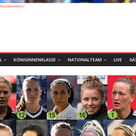
Hoffenheim?
r Kick
nazeiten: Blick zurück und nach vorn
 nach Wolfsburg
zemeister, Köln geht mit Jena in Liga zwei
L
KÖNIGINNENKLASSE
NATIONALTEAM
LIVE
GÄ