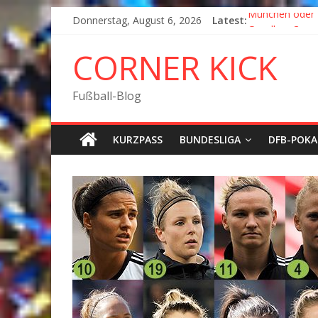
Donnerstag, August 6, 2026
Latest:
München oder 
Goodbye Corne
Fußball in Coro
CORNER KICK
Der Pokal geht
München wird Vi
Fußball-Blog
KURZPASS
BUNDESLIGA
DFB-POKA