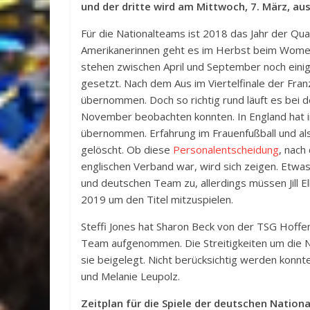
und der dritte wird am Mittwoch, 7. März, aus
Für die Nationalteams ist 2018 das Jahr der Qual
Amerikanerinnen geht es im Herbst beim Women’
stehen zwischen April und September noch eini
gesetzt. Nach dem Aus im Viertelfinale der Fra
übernommen. Doch so richtig rund läuft es bei d
November beobachten konnten. In England hat im
übernommen. Erfahrung im Frauenfußball und als 
gelöscht. Ob diese
Personalentscheidung
, nac
englischen Verband war, wird sich zeigen. Etwa
und deutschen Team zu, allerdings müssen Jill El
2019 um den Titel mitzuspielen.
Steffi Jones hat Sharon Beck von der TSG Hoff
Team aufgenommen. Die Streitigkeiten um die N
sie beigelegt. Nicht berücksichtig werden konnt
und Melanie Leupolz.
Zeitplan für die Spiele der deutschen Natio