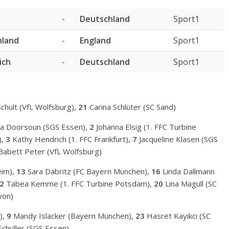
-
Deutschland
Sport1
hland
-
England
Sport1
ich
-
Deutschland
Sport1
chult (VfL Wolfsburg),
21
Carina Schlüter (SC Sand)
a Doorsoun (SGS Essen),
2
Johanna Elsig (1. FFC Turbine
),
3
Kathy Hendrich (1. FFC Frankfurt),
7
Jacqueline Klasen (SGS
abett Peter (VfL Wolfsburg)
eim),
13
Sara Däbritz (FC Bayern München),
16
Linda Dallmann
2
Tabea Kemme (1. FFC Turbine Potsdam),
20
Lina Magull (SC
yon)
),
9
Mandy Islacker (Bayern München),
23
Hasret Kayikci (SC
chüller (SGS Essen)