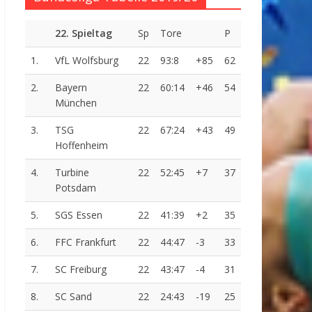
22. Spieltag
Sp
Tore
P
1.
VfL Wolfsburg
22
93:8
+85
62
2.
Bayern
22
60:14
+46
54
München
3.
TSG
22
67:24
+43
49
Hoffenheim
4.
Turbine
22
52:45
+7
37
Potsdam
5.
SGS Essen
22
41:39
+2
35
6.
FFC Frankfurt
22
44:47
-3
33
7.
SC Freiburg
22
43:47
-4
31
8.
SC Sand
22
24:43
-19
25