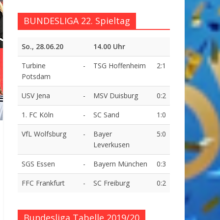
BUNDESLIGA 22. Spieltag
So., 28.06.20
14.00 Uhr
Turbine
-
TSG Hoffenheim
2:1
Potsdam
USV Jena
-
MSV Duisburg
0:2
1. FC Köln
-
SC Sand
1:0
VfL Wolfsburg
-
Bayer
5:0
Leverkusen
SGS Essen
-
Bayern München
0:3
FFC Frankfurt
-
SC Freiburg
0:2
Bundesliga Tabelle 2019/20