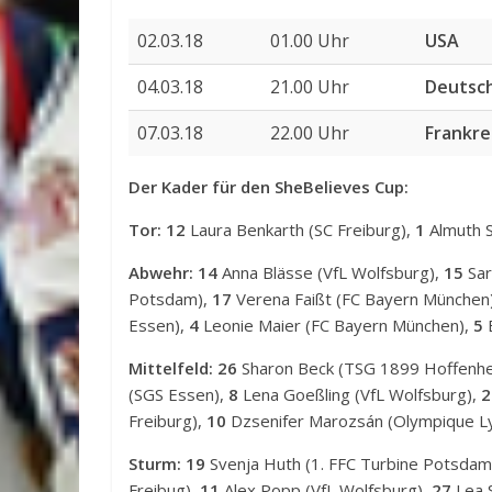
02.03.18
01.00 Uhr
USA
04.03.18
21.00 Uhr
Deutsc
07.03.18
22.00 Uhr
Frankre
Der Kader für den SheBelieves Cup:
Tor:
12
Laura Benkarth (SC Freiburg),
1
Almuth S
Abwehr:
14
Anna Blässe (VfL Wolfsburg),
15
Sar
Potsdam),
17
Verena Faißt (FC Bayern München
Essen),
4
Leonie Maier (FC Bayern München),
5
B
Mittelfeld:
26
Sharon Beck (TSG 1899 Hoffenh
(SGS Essen),
8
Lena Goeßling (VfL Wolfsburg),
2
Freiburg),
10
Dzsenifer Marozsán (Olympique L
Sturm:
19
Svenja Huth (1. FFC Turbine Potsdam
Freibug),
11
Alex Popp (VfL Wolfsburg),
27
Lea S