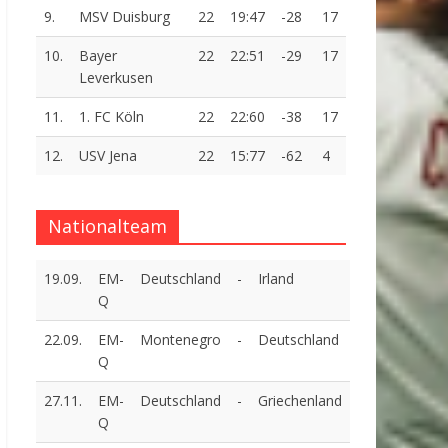
9.
MSV Duisburg
22
19:47
-28
17
10.
Bayer
22
22:51
-29
17
Leverkusen
11.
1. FC Köln
22
22:60
-38
17
12.
USV Jena
22
15:77
-62
4
Nationalteam
19.09.
EM-
Deutschland
-
Irland
Q
22.09.
EM-
Montenegro
-
Deutschland
Q
27.11.
EM-
Deutschland
-
Griechenland
Q